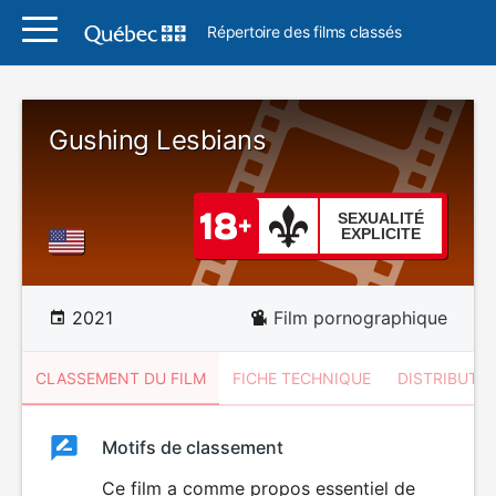
Répertoire des films classés
Gushing Lesbians
SEXUALITÉ
EXPLICITE
2021
Film pornographique
CLASSEMENT DU FILM
FICHE TECHNIQUE
DISTRIBUTE
Classement
Motifs de classement
Classement
du
Ce film a comme propos essentiel de