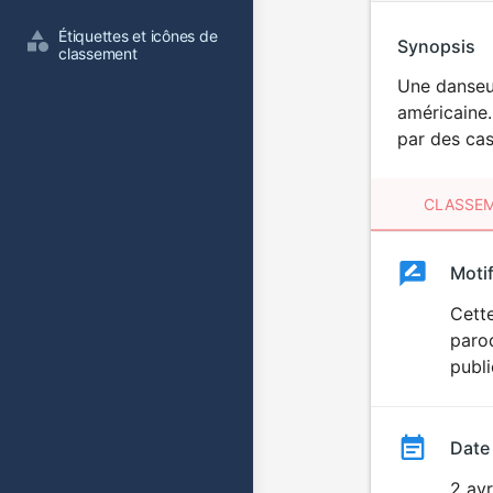
Étiquettes et icônes de 
Synopsis
classement
Une danseus
américaine.
par des cas
CLASSEM
Clas
Moti
Classemen
du
Cett
parod
film
publi
Date
2 avr