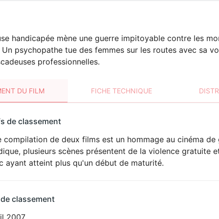
e handicapée mène une guerre impitoyable contre les mort
 Un psychopathe tue des femmes sur les routes avec sa voit
cadeuses professionnelles.
ENT DU FILM
FICHE TECHNIQUE
DIST
sement
fs de classement
t
e compilation de deux films est un hommage au cinéma de 
VIOLENCE
ique, plusieurs scènes présentent de la violence gratuite e
HORREUR
c ayant atteint plus qu'un début de maturité.
 de classement
il 2007