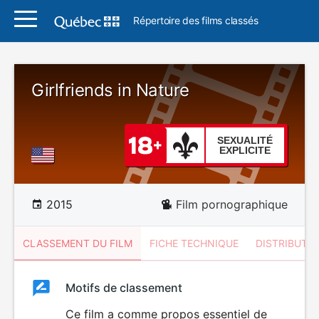
Répertoire des films classés
Girlfriends in Nature
SEXUALITÉ
EXPLICITE
2015
Film pornographique
CLASSEMENT DU FILM
FICHE TECHNIQUE
DISTRIBUTE
Classement
Motifs de classement
Classement
du
Ce film a comme propos essentiel de