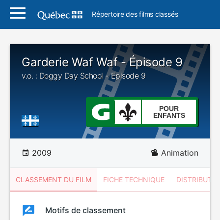
Répertoire des films classés
Garderie Waf Waf - Épisode 9
v.o. : Doggy Day School - Episode 9
POUR
ENFANTS
2009
Animation
CLASSEMENT DU FILM
FICHE TECHNIQUE
DISTRIBUTE
Classement
Motifs de classement
Classement