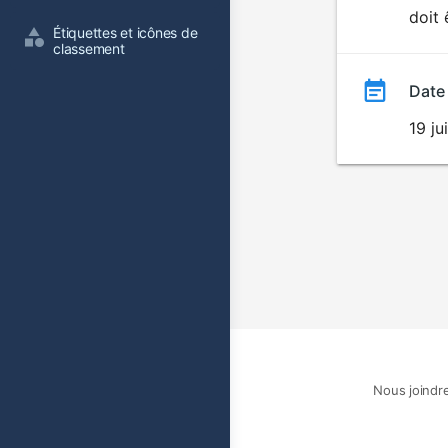
doit 
film
Étiquettes et icônes de 
classement
Date
19 ju
Nous joindr