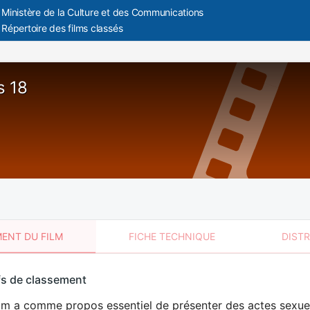
Ministère de la Culture et des Communications
Répertoire des films classés
s 18
ENT DU FILM
FICHE TECHNIQUE
DIST
sement
fs de classement
t
lm a comme propos essentiel de présenter des actes sexuels