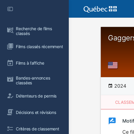
Recherche de films 
classés
Gagger
Films classés récemment
Films à l’affiche
Bandes-annonces 
classées
2024
Détenteurs de permis
CLASSEM
Décisions et révisions
Clas
Moti
Classemen
Critères de classement
du
Ce fi