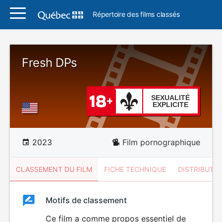
Répertoire des films classés
Fresh DPs
SEXUALITÉ
EXPLICITE
2023
Film pornographique
CLASSEMENT DU FILM
FICHE TECHNIQUE
DISTRIBUTE
Classement
Motifs de classement
Classement
du
Ce film a comme propos essentiel de