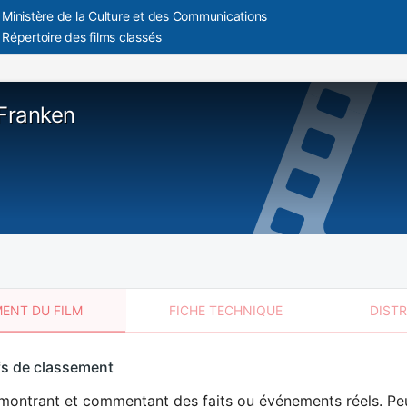
Ministère de la Culture et des Communications
Répertoire des films classés
 Franken
ENT DU FILM
FICHE TECHNIQUE
DIST
sement
fs de classement
t
montrant et commentant des faits ou événements réels. Peu