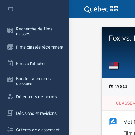
Recherche de films 
classés
Fox vs.
Films classés récemment
Films à l’affiche
Bandes-annonces 
classées
2004
Détenteurs de permis
CLASSEM
Décisions et révisions
Clas
Moti
Classemen
Critères de classement
du
Film 