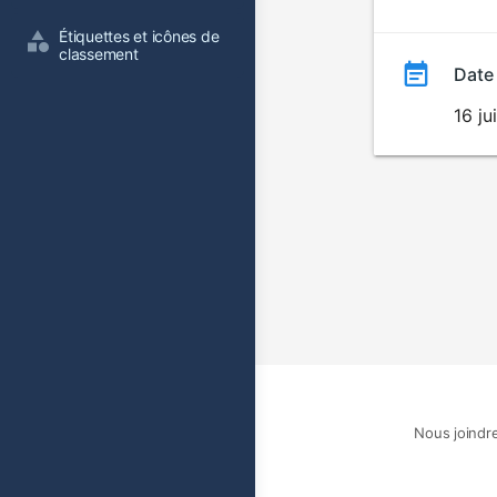
film
Étiquettes et icônes de 
classement
Date
16 ju
Nous joindr