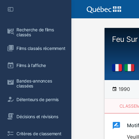
Recherche de films 
classés
Feu Sur
Films classés récemment
Films à l’affiche
Bandes-annonces 
classées
1990
Détenteurs de permis
CLASSEM
Décisions et révisions
Clas
Moti
Classemen
Critères de classement
du
Veuil