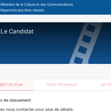
Ministère de la Culture et des Communications
Répertoire des films classés
 Le Candidat
ENT DU FILM
FICHE TECHNIQUE
DIST
sement
fs de classement
t
lez nous contacter pour plus de détails.