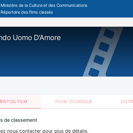
Ministère de la Culture et des Communications
Répertoire des films classés
ando Uomo D'Amore
ENT DU FILM
FICHE TECHNIQUE
DIST
sement
fs de classement
t
lez nous contacter pour plus de détails.