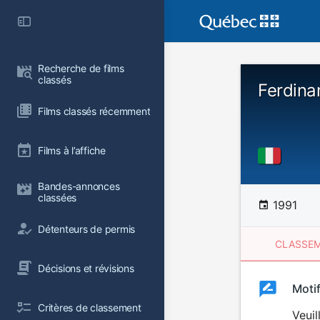
Recherche de films 
classés
Ferdin
Films classés récemment
Films à l’affiche
Bandes-annonces 
classées
1991
Détenteurs de permis
CLASSEM
Décisions et révisions
Clas
Moti
Classemen
Critères de classement
du
Veuil