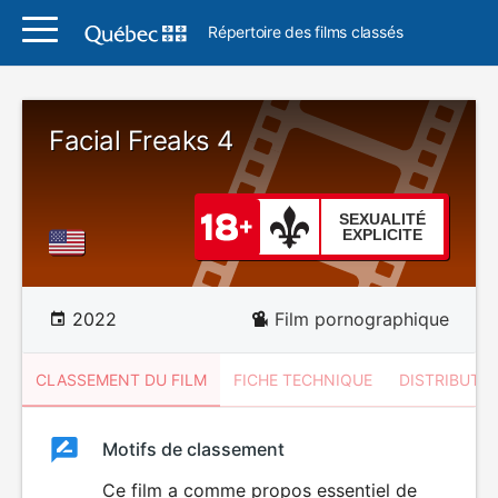
Répertoire des films classés
Facial Freaks 4
SEXUALITÉ
EXPLICITE
2022
Film pornographique
CLASSEMENT DU FILM
FICHE TECHNIQUE
DISTRIBUTE
Classement
Motifs de classement
Classement
du
Ce film a comme propos essentiel de