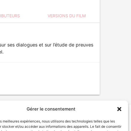
RIBUTEURS
VERSIONS DU FILM
sur ses dialogues et sur l’étude de preuves
l.
Gérer le consentement
les meilleures expériences, nous utilisons des technologies telles que les
tion de services
Politique de confidentialité
 stocker et/ou accéder aux informations des appareils. Le fait de consentir