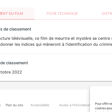
ENT DU FILM
FICHE TECHNIQUE
DIST
sement
fs de classement
t
cture télévisuelle, ce film de meurtre et mystère se centre 
donner les indices qui mèneront à l’identification du crimine
 de classement
ctobre 2022
Pour offrir 
e
Plan du site
Accessibilité
Accès à l'information
Déclara
cookies pour