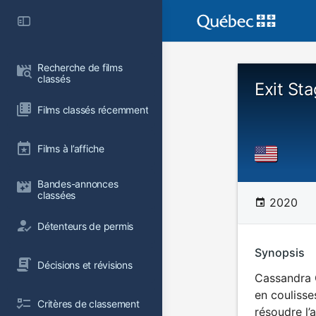
Recherche de films 
classés
Exit St
Films classés récemment
Films à l’affiche
Bandes-annonces 
classées
2020
Détenteurs de permis
Synopsis
Décisions et révisions
Cassandra G
en coulisse
Critères de classement
résoudre l’a