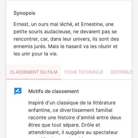
Synopsis
Ernest, un ours mal léché, et Ernestine, une
petite souris audacieuse, ne devaient pas se
rencontrer, car, dans leur univers, ils sont des
ennemis jurés. Mais le hasard va les réunir et
les unir pour la vie.
CLASSEMENT DU FILM
FICHE TECHNIQUE
DISTRIBUTE
Classement
Motifs de classement
Classement
du
Inspiré d'un classique de la littérature
POUR
enfantine, ce divertissement familial
ENFANTS
film
raconte une histoire d'amitié entre deux
êtres que tout sépare. Drôle et
attendrissant, il suggère au spectateur