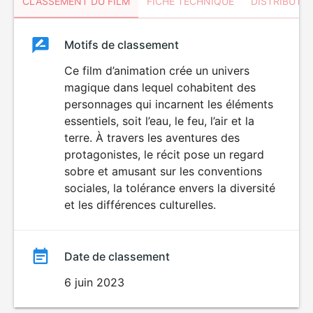
CLASSEMENT DU FILM
FICHE TECHNIQUE
DISTRIBUTE
Classement
Motifs de classement
Classement
du
Ce film d’animation crée un univers
magique dans lequel cohabitent des
film
personnages qui incarnent les éléments
essentiels, soit l’eau, le feu, l’air et la
terre. À travers les aventures des
protagonistes, le récit pose un regard
sobre et amusant sur les conventions
sociales, la tolérance envers la diversité
et les différences culturelles.
Date de classement
6 juin 2023