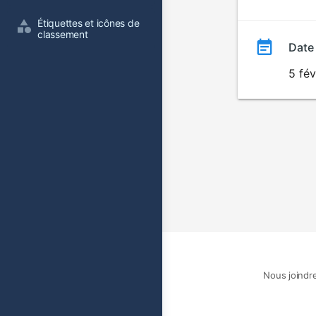
film
Étiquettes et icônes de 
classement
Date
5 fév
Nous joindr