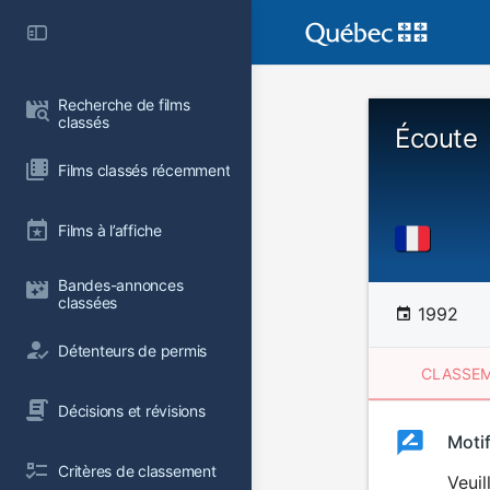
Recherche de films 
classés
Écoute
Films classés récemment
Films à l’affiche
Bandes-annonces 
classées
1992
Détenteurs de permis
CLASSEM
Décisions et révisions
Clas
Moti
Classemen
Critères de classement
du
Veuil