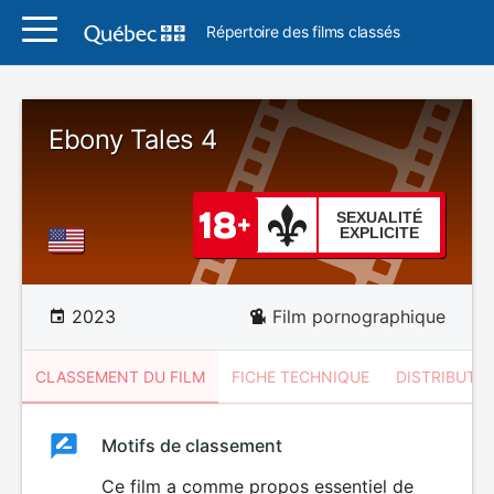
Répertoire des films classés
Ebony Tales 4
SEXUALITÉ
EXPLICITE
2023
Film pornographique
CLASSEMENT DU FILM
FICHE TECHNIQUE
DISTRIBUTE
Classement
Motifs de classement
Classement
du
Ce film a comme propos essentiel de