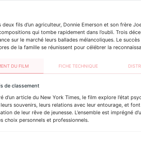
s deux fils d’un agriculteur, Donnie Emerson et son frère Jo
compositions qui tombe rapidement dans l’oubli. Trois déc
ance sur le marché leurs ballades mélancoliques. Le succès
res de la famille se réunissent pour célébrer la reconnaiss
ENT DU FILM
FICHE TECHNIQUE
DIST
sement
fs de classement
t
ré d’un article du New York Times, le film explore l’état p
leurs souvenirs, leurs relations avec leur entourage, et font 
sation de leur rêve de jeunesse. L’ensemble est imprégné d’u
es choix personnels et professionnels.