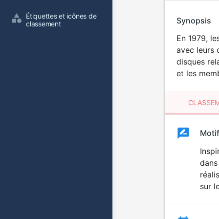
Étiquettes et icônes de 
Synopsis
classement
En 1979, le
avec leurs 
disques rel
et les memb
CLASSEM
Clas
Moti
Classemen
du
Inspi
dans 
film
réali
sur l