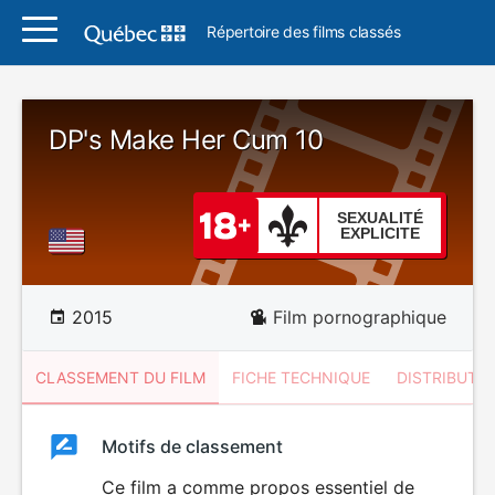
Répertoire des films classés
DP's Make Her Cum 10
SEXUALITÉ
EXPLICITE
2015
Film pornographique
CLASSEMENT DU FILM
FICHE TECHNIQUE
DISTRIBUTE
Classement
Motifs de classement
Classement
du
Ce film a comme propos essentiel de