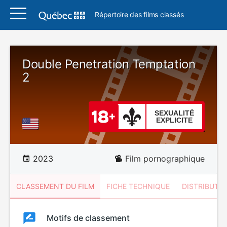
Répertoire des films classés
Double Penetration Temptation
2
SEXUALITÉ
EXPLICITE
2023
Film pornographique
CLASSEMENT DU FILM
FICHE TECHNIQUE
DISTRIBUTE
Classement
Motifs de classement
Classement