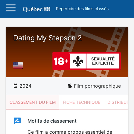
Répertoire des films classés
Dating My Stepson 2
SEXUALITÉ
EXPLICITE
2024
Film pornographique
CLASSEMENT DU FILM
FICHE TECHNIQUE
DISTRIBUTE
Classement
Motifs de classement
Classement
du
Ce film a comme propos essentiel de