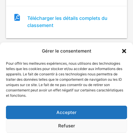
Fichier
Télécharger les détails complets du
de
classement
classement
Gérer le consentement
Pour offrir les meilleures expériences, nous utilisons des technologies
telles que les cookies pour stocker et/ou accéder aux informations des
appareils. Le fait de consentir à ces technologies nous permettra de
traiter des données telles que le comportement de navigation ou les ID
uniques sur ce site. Le fait de ne pas consentir ou de retirer son
© Gouvernement du Québec, 2026
consentement peut avoir un effet négatif sur certaines caractéristiques
et fonctions.
Nous joindre
Plan du site
Accepter
Accessibilité
Accès à l'information
Refuser
Déclaration de services