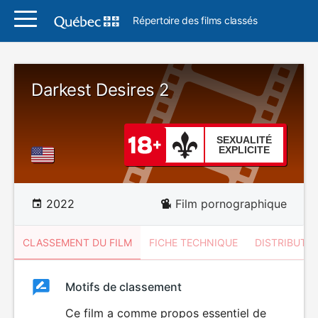
Répertoire des films classés
Darkest Desires 2
SEXUALITÉ
EXPLICITE
2022
Film pornographique
CLASSEMENT DU FILM
FICHE TECHNIQUE
DISTRIBUTE
Classement
Motifs de classement
Classement
du
Ce film a comme propos essentiel de