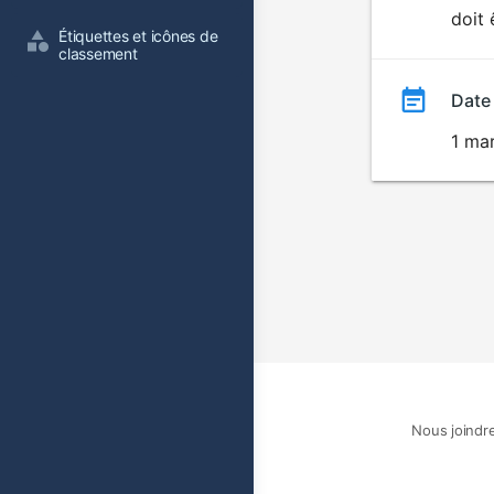
doit 
film
Étiquettes et icônes de 
classement
Date
1 ma
Nous joindr