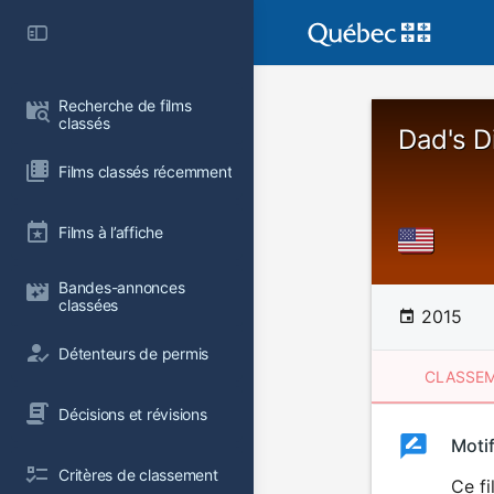
Recherche de films 
classés
Dad's D
Films classés récemment
Films à l’affiche
Bandes-annonces 
classées
2015
Détenteurs de permis
CLASSEM
Décisions et révisions
Clas
Moti
Classemen
Critères de classement
du
Ce fi