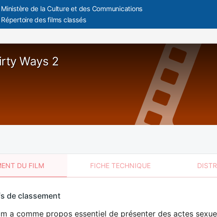
Ministère de la Culture et des Communications
Répertoire des films classés
irty Ways 2
ENT DU FILM
FICHE TECHNIQUE
DIST
sement
fs de classement
t
lm a comme propos essentiel de présenter des actes sexuels