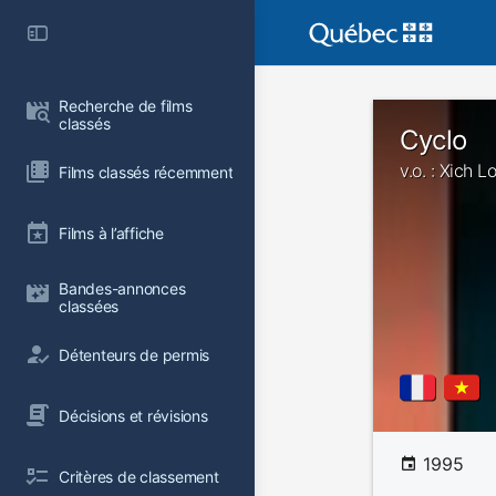
Recherche de films 
classés
Cyclo
v.o. : Xich L
Films classés récemment
Films à l’affiche
Bandes-annonces 
classées
Détenteurs de permis
Décisions et révisions
1995
Critères de classement