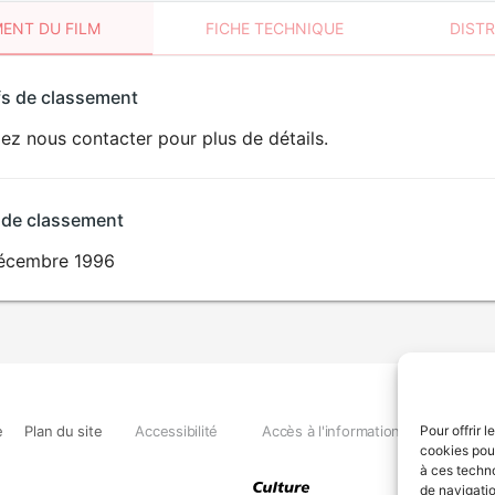
ENT DU FILM
FICHE TECHNIQUE
DIST
sement
fs de classement
t
lez nous contacter pour plus de détails.
VIOLENCE
 de classement
écembre 1996
e
Plan du site
Accessibilité
Accès à l'information
Déclara
Pour offrir 
cookies pour
à ces techn
de navigatio