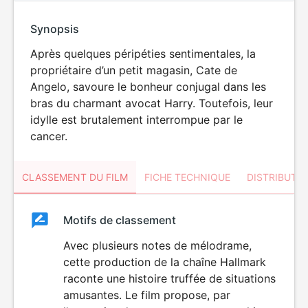
Synopsis
Après quelques péripéties sentimentales, la
propriétaire d’un petit magasin, Cate de
Angelo, savoure le bonheur conjugal dans les
bras du charmant avocat Harry. Toutefois, leur
idylle est brutalement interrompue par le
cancer.
CLASSEMENT DU FILM
FICHE TECHNIQUE
DISTRIBUTE
Classement
Motifs de classement
Classement
du
Avec plusieurs notes de mélodrame,
cette production de la chaîne Hallmark
film
raconte une histoire truffée de situations
amusantes. Le film propose, par