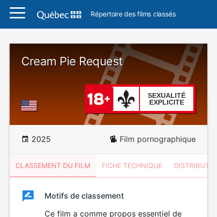
Répertoire des films classés
Cream Pie Request
SEXUALITÉ
EXPLICITE
2025
Film pornographique
CLASSEMENT DU FILM
FICHE TECHNIQUE
DISTRIBUTE
Classement
Motifs de classement
Classement
du
Ce film a comme propos essentiel de