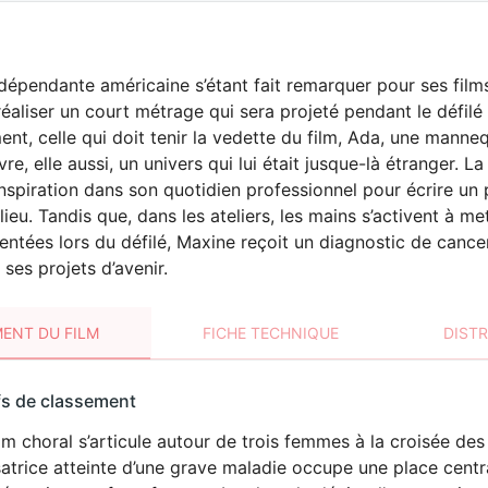
dépendante américaine s’étant fait remarquer pour ses fil
réaliser un court métrage qui sera projeté pendant le défil
, celle qui doit tenir la vedette du film, Ada, une manne
re, elle aussi, un univers qui lui était jusque-là étranger. L
’inspiration dans son quotidien professionnel pour écrire un 
ieu. Tandis que, dans les ateliers, les mains s’activent à me
entées lors du défilé, Maxine reçoit un diagnostic de cancer
ses projets d’avenir.
ENT DU FILM
FICHE TECHNIQUE
DIST
sement
fs de classement
t
lm choral s’articule autour de trois femmes à la croisée des 
satrice atteinte d’une grave maladie occupe une place centra