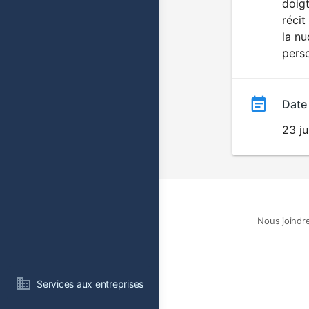
doigt
récit
la nu
pers
Date
23 j
Nous joindr
Services aux entreprises