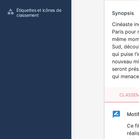
Étiquettes et icônes de 
Synopsis
classement
Cinéaste in
Paris pour 
même moment
Sud, découv
qui puise l
nouveau mil
seront prés
qui menace 
CLASSEM
Clas
Moti
Classemen
du
Ce fi
réali
film