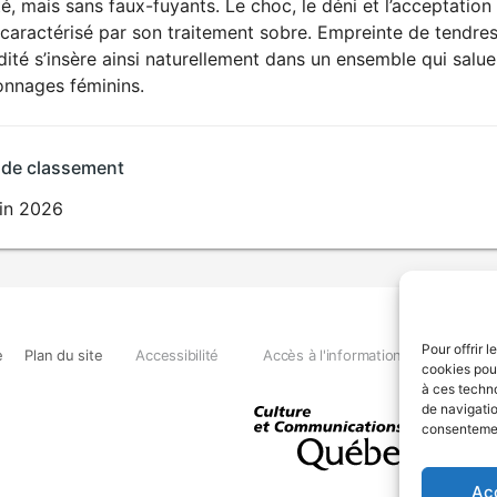
é, mais sans faux-fuyants. Le choc, le déni et l’acceptation
 caractérisé par son traitement sobre. Empreinte de tendr
dité s’insère ainsi naturellement dans un ensemble qui salue 
onnages féminins.
 de classement
uin 2026
Pour offrir 
e
Plan du site
Accessibilité
Accès à l'information
Déclara
cookies pour
à ces techn
de navigatio
consentement
Ac