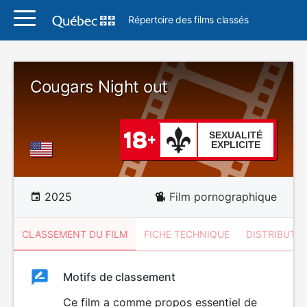
Répertoire des films classés
Cougars Night out
SEXUALITÉ
EXPLICITE
2025
Film pornographique
CLASSEMENT DU FILM
FICHE TECHNIQUE
DISTRIBUTE
Classement
Motifs de classement
Classement
du
Ce film a comme propos essentiel de