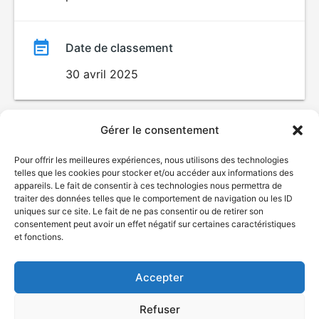
Date de classement
30 avril 2025
Gérer le consentement
Pour offrir les meilleures expériences, nous utilisons des technologies
telles que les cookies pour stocker et/ou accéder aux informations des
appareils. Le fait de consentir à ces technologies nous permettra de
traiter des données telles que le comportement de navigation ou les ID
uniques sur ce site. Le fait de ne pas consentir ou de retirer son
© Gouvernement du Québec, 2026
consentement peut avoir un effet négatif sur certaines caractéristiques
et fonctions.
Nous joindre
Plan du site
Accepter
Accessibilité
Accès à l'information
Refuser
Déclaration de services