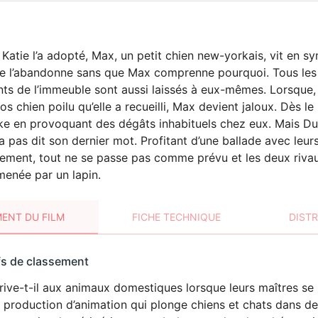
Katie l’a adopté, Max, un petit chien new-yorkais, vit en s
e l’abandonne sans que Max comprenne pourquoi. Tous les 
s de l’immeuble sont aussi laissés à eux-mêmes. Lorsque, u
os chien poilu qu’elle a recueilli, Max devient jaloux. Dès le
e en provoquant des dégâts inhabituels chez eux. Mais Duk
’a pas dit son dernier mot. Profitant d’une ballade avec leurs
ment, tout ne se passe pas comme prévu et les deux rivau
menée par un lapin.
ENT DU FILM
FICHE TECHNIQUE
DIST
sement
fs de classement
t
rive-t-il aux animaux domestiques lorsque leurs maîtres se 
 production d’animation qui plonge chiens et chats dans de