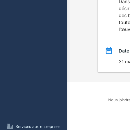
Dans 
désir
des b
toute
l’œuv
Date
31 m
Nous joindr
Services aux entreprises