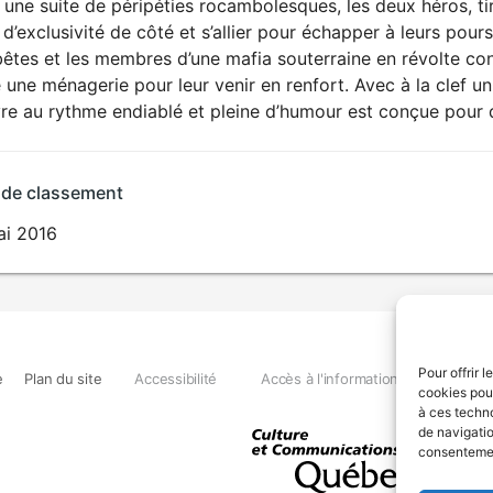
une suite de péripéties rocambolesques, les deux héros, tirai
 d’exclusivité de côté et s’allier pour échapper à leurs pour
êtes et les membres d’une mafia souterraine en révolte con
 une ménagerie pour leur venir en renfort. Avec à la clef u
re au rythme endiablé et pleine d’humour est conçue pour di
 de classement
ai 2016
Pour offrir 
e
Plan du site
Accessibilité
Accès à l'information
Déclara
cookies pour
à ces techn
de navigatio
consentement