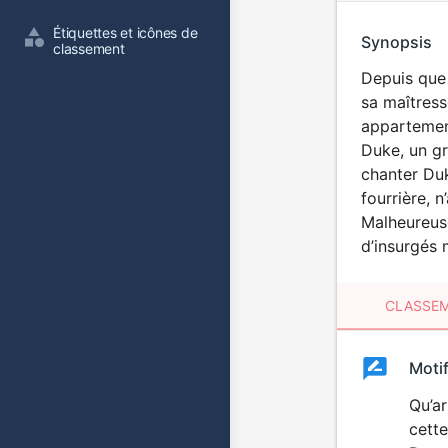
Étiquettes et icônes de 
Synopsis
classement
Depuis que 
sa maîtress
appartement
Duke, un gr
chanter Duk
fourrière, n
Malheureuse
d’insurgés 
CLASSEM
Clas
Moti
Classemen
du
Qu’ar
cette
film