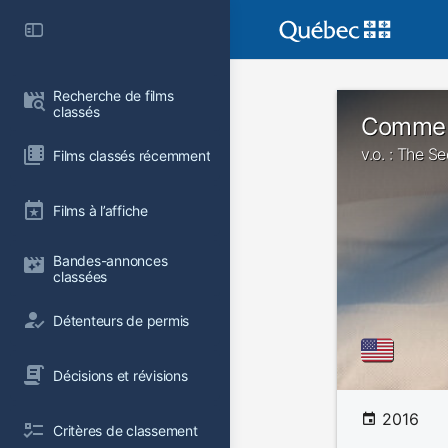
Recherche de films 
classés
Comme 
v.o. : The Se
Films classés récemment
Films à l’affiche
Bandes-annonces 
classées
Détenteurs de permis
Décisions et révisions
2016
Critères de classement