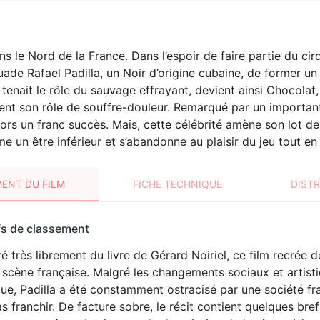
ns le Nord de la France. Dans l’espoir de faire partie du ci
uade Rafael Padilla, un Noir d’origine cubaine, de former un
tenait le rôle du sauvage effrayant, devient ainsi Chocolat,
ent son rôle de souffre-douleur. Remarqué par un important
alors un franc succès. Mais, cette célébrité amène son lot d
 un être inférieur et s’abandonne au plaisir du jeu tout en 
ENT DU FILM
FICHE TECHNIQUE
DIST
sement
fs de classement
t
ré très librement du livre de Gérard Noiriel, ce film recrée 
 scène française. Malgré les changements sociaux et artistiq
e, Padilla a été constamment ostracisé par une société fran
s franchir. De facture sobre, le récit contient quelques br