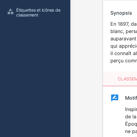
Étiquettes et icônes de 
Synopsis
classement
En 1897, da
blanc, pers
auparavant 
qui appréci
il connaît 
perçu comme
CLASSEM
Clas
Moti
Classemen
du
Inspi
de la
film
Époqu
ne pa