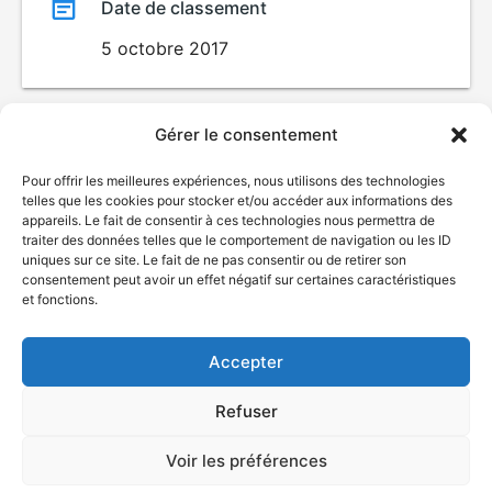
Date de classement
5 octobre 2017
Gérer le consentement
Pour offrir les meilleures expériences, nous utilisons des technologies
telles que les cookies pour stocker et/ou accéder aux informations des
appareils. Le fait de consentir à ces technologies nous permettra de
traiter des données telles que le comportement de navigation ou les ID
uniques sur ce site. Le fait de ne pas consentir ou de retirer son
consentement peut avoir un effet négatif sur certaines caractéristiques
© Gouvernement du Québec, 2026
et fonctions.
Nous joindre
Plan du site
Accepter
Accessibilité
Accès à l'information
Refuser
Déclaration de services
Politique de confidentialité
Voir les préférences