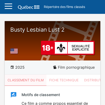
Répertoire des films classés
Busty Lesbian Lust 2
SEXUALITÉ
EXPLICITE
2025
Film pornographique
CLASSEMENT DU FILM
FICHE TECHNIQUE
DISTRIBUTE
Classement
Motifs de classement
Classement
du
Ce film a comme propos essentiel de