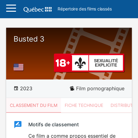
Répertoire des films classés
Busted 3
SEXUALITÉ
EXPLICITE
2023
Film pornographique
CLASSEMENT DU FILM
FICHE TECHNIQUE
DISTRIBUTE
Classement
Motifs de classement
Classement
du
Ce film a comme propos essentiel de