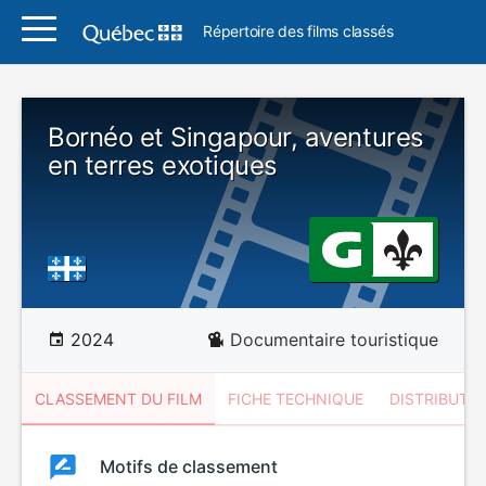
Répertoire des films classés
Bornéo et Singapour, aventures
en terres exotiques
2024
Documentaire touristique
CLASSEMENT DU FILM
FICHE TECHNIQUE
DISTRIBUTE
Classement
Motifs de classement
Classement