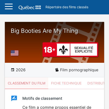
Répertoire des films classés
Big Booties Are My Thing
SEXUALITÉ
EXPLICITE
2026
Film pornographique
CLASSEMENT DU FILM
FICHE TECHNIQUE
DISTRIBUTE
Classement
Motifs de classement
Classement
du
Ce film a comme propos essentiel de