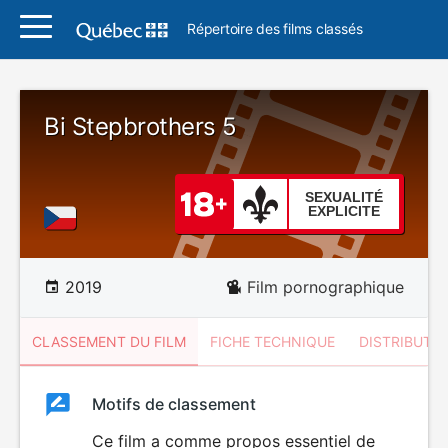
Répertoire des films classés
Bi Stepbrothers 5
SEXUALITÉ
EXPLICITE
2019
Film pornographique
CLASSEMENT DU FILM
FICHE TECHNIQUE
DISTRIBUTE
Classement
Motifs de classement
Classement
du
Ce film a comme propos essentiel de