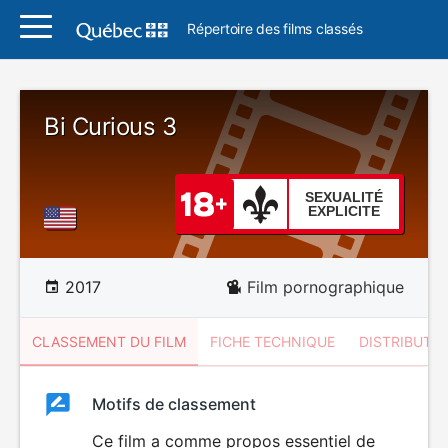
Répertoire des films classés
Bi Curious 3
SEXUALITÉ
EXPLICITE
2017
Film pornographique
CLASSEMENT DU FILM
FICHE TECHNIQUE
DISTRIBUTE
Classement
Motifs de classement
Classement
du
Ce film a comme propos essentiel de