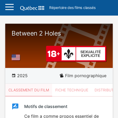
Répertoire des films classés
Between 2 Holes
SEXUALITÉ
EXPLICITE
2025
Film pornographique
CLASSEMENT DU FILM
FICHE TECHNIQUE
DISTRIBUTE
Classement
Motifs de classement
Classement
du
Ce film a comme propos essentiel de