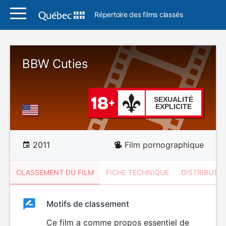
Répertoire des films classés
BBW Cuties
SEXUALITÉ
EXPLICITE
2011
Film pornographique
CLASSEMENT DU FILM
FICHE TECHNIQUE
DISTRIBUTE
Classement
Motifs de classement
Classement
du
Ce film a comme propos essentiel de