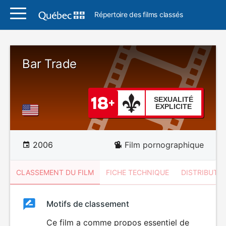
Répertoire des films classés
Bar Trade
SEXUALITÉ
EXPLICITE
2006
Film pornographique
CLASSEMENT DU FILM
FICHE TECHNIQUE
DISTRIBUTE
Classement
Motifs de classement
Classement
du
Ce film a comme propos essentiel de