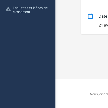
film
Étiquettes et icônes de 
classement
Date
21 av
Nous joindr