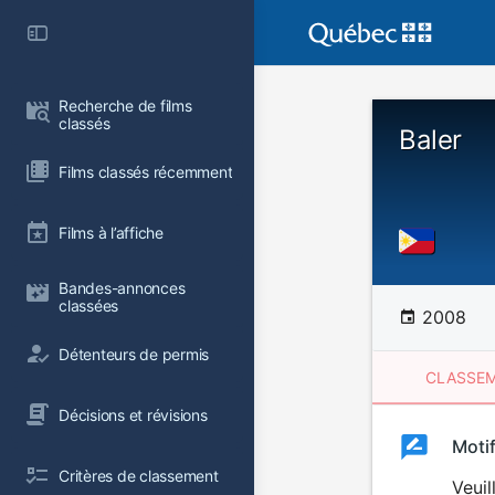
Recherche de films 
classés
Baler
Films classés récemment
Films à l’affiche
Bandes-annonces 
classées
2008
Détenteurs de permis
CLASSEM
Décisions et révisions
Clas
Moti
Classemen
Critères de classement
du
Veuil