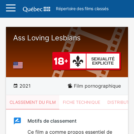
Répertoire des films classés
Ass Loving Lesbians
SEXUALITÉ
EXPLICITE
2021
Film pornographique
CLASSEMENT DU FILM
FICHE TECHNIQUE
DISTRIBUTE
Classement
Motifs de classement
Classement
du
Ce film a comme propos essentiel de