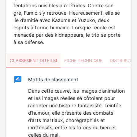
tentations nuisibles aux études. Contre son
gré, Fumio s’y retrouve. Heureusement, elle se
lie d’amitié avec Kazume et Yuzuko, deux
esprits à forme humaine. Lorsque l’école est
menacée par des kidnappeurs, le trio se porte
à sa défense.
CLASSEMENT DU FILM
FICHE TECHNIQUE
DISTRIBUTE
Classement
Motifs de classement
Classement
du
Dans cette œuvre, les images d’animation
et les images réelles se côtoient pour
film
raconter une histoire fantaisiste. Teintée
d’humour, elle présente des combats
d’arts martiaux, chorégraphiés et
inoffensifs, entre les forces du bien et
celles du mal.