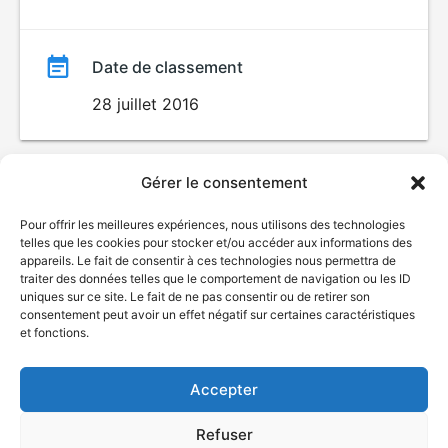
Date de classement
28 juillet 2016
Gérer le consentement
Pour offrir les meilleures expériences, nous utilisons des technologies
telles que les cookies pour stocker et/ou accéder aux informations des
appareils. Le fait de consentir à ces technologies nous permettra de
traiter des données telles que le comportement de navigation ou les ID
uniques sur ce site. Le fait de ne pas consentir ou de retirer son
© Gouvernement du Québec, 2026
consentement peut avoir un effet négatif sur certaines caractéristiques
et fonctions.
Nous joindre
Plan du site
Accepter
Accessibilité
Accès à l'information
Refuser
Déclaration de services