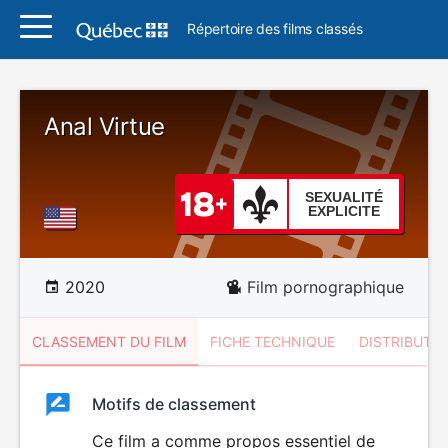
Répertoire des films classés
Anal Virtue
SEXUALITÉ
EXPLICITE
2020
Film pornographique
CLASSEMENT DU FILM
FICHE TECHNIQUE
DISTRIBUTE
Classement
Motifs de classement
Classement
du
Ce film a comme propos essentiel de