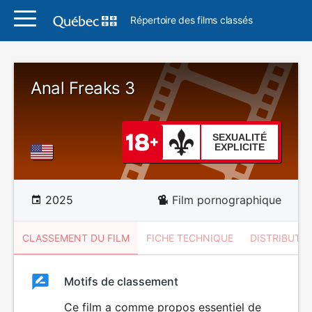
Répertoire des films classés
Anal Freaks 3
SEXUALITÉ
EXPLICITE
2025
Film pornographique
CLASSEMENT DU FILM
FICHE TECHNIQUE
DISTRIBUTE
Classement
Motifs de classement
Classement
du
Ce film a comme propos essentiel de