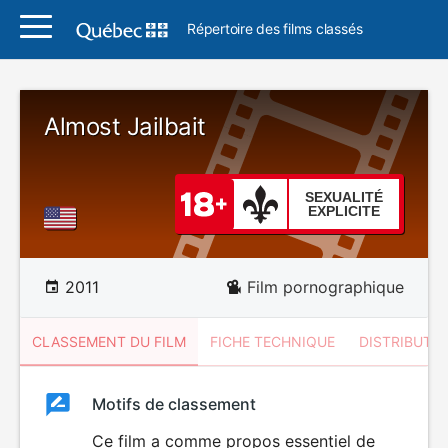
Répertoire des films classés
Almost Jailbait
SEXUALITÉ
EXPLICITE
2011
Film pornographique
CLASSEMENT DU FILM
FICHE TECHNIQUE
DISTRIBUTE
Classement
Motifs de classement
Classement
du
Ce film a comme propos essentiel de