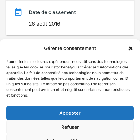
Date de classement
26 août 2016
Gérer le consentement
Pour offrir les meilleures expériences, nous utilisons des technologies
telles que les cookies pour stocker et/ou accéder aux informations des
appareils. Le fait de consentir à ces technologies nous permettra de
traiter des données telles que le comportement de navigation ou les ID
uniques sur ce site. Le fait de ne pas consentir ou de retirer son
© Gouvernement du Québec, 2026
consentement peut avoir un effet négatif sur certaines caractéristiques
et fonctions.
Nous joindre
Plan du site
Accepter
Accessibilité
Accès à l'information
Refuser
Déclaration de services
Politique de confidentialité