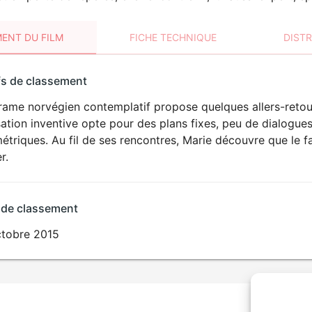
ENT DU FILM
FICHE TECHNIQUE
DIST
sement
fs de classement
t
ame norvégien contemplatif propose quelques allers-retour
sation inventive opte pour des plans fixes, peu de dialogue
triques. Au fil de ses rencontres, Marie découvre que le fa
r.
 de classement
ctobre 2015