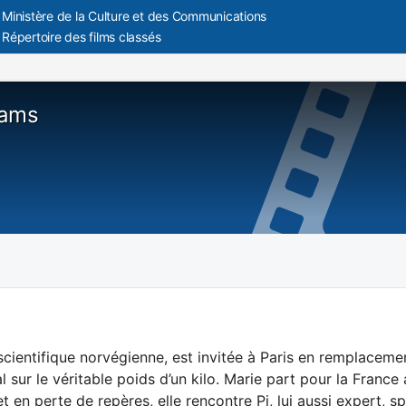
Ministère de la Culture et des Communications
Répertoire des films classés
rams
scientifique norvégienne, est invitée à Paris en remplacem
al sur le véritable poids d’un kilo. Marie part pour la France
t en perte de repères, elle rencontre Pi, lui aussi expert, sp