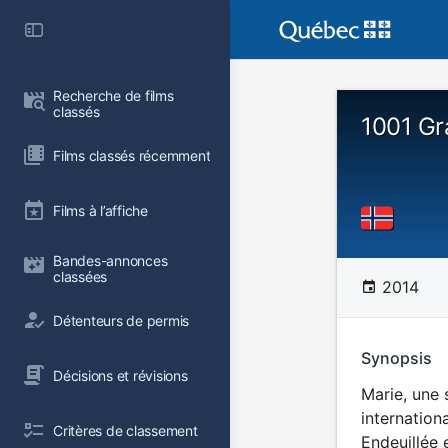
Recherche de films 
classés
1001 G
Films classés récemment
Films à l’affiche
Bandes-annonces 
classées
2014
Détenteurs de permis
Synopsis
Décisions et révisions
Marie, une 
internation
Critères de classement
Endeuillée e