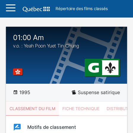
Répertoire des films classés
01:00 Am
v.o. : Yeah Poon Yuet Tin Chung
1995
Suspense satirique
CLASSEMENT DU FILM
FICHE TECHNIQUE
DISTRIBUTE
Classement
Motifs de classement
Classement