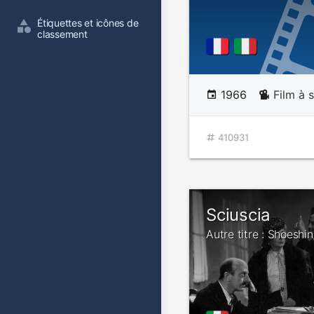
Étiquettes et icônes de 
classement
1966
Film à 
410931
Sciuscia
Autre titre : Shoeshi