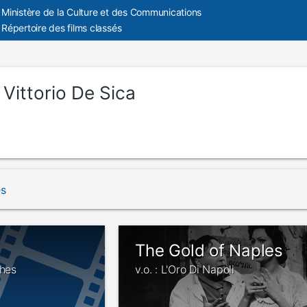
Ministère de la Culture et des Communications
Répertoire des films classés
:
Vittorio De Sica
és
The Gold of Naples
ches
v.o. : L'Oro Di Napoli