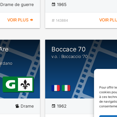
Drame de guerre
1965
VOIR PLUS
VOIR PL
143884
Are
Boccace 70
v.o. : Boccaccio '70
uardano
Pour offrir 
cookies pour
à ces techn
de navigatio
Drame
1962
Com
consentement