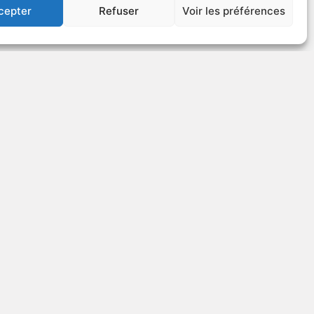
cepter
Refuser
Voir les préférences
US
VOIR PLUS
66267
Hier, aujourd¿hui et
demain
v.o. : Ieri, Oggi, Domani
rame
1963
Comédie
US
VOIR PLUS
52963