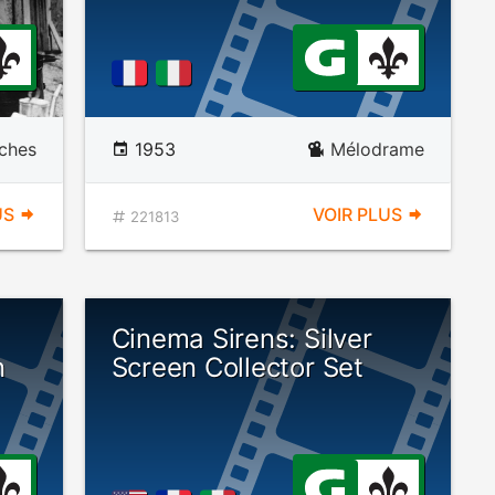
tches
1953
Mélodrame
US
VOIR PLUS
221813
Cinema Sirens: Silver
n
Screen Collector Set