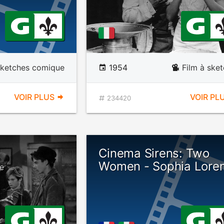
sketches comique
1954
Film à ske
VOIR PLUS
VOIR PL
234420
Cinema Sirens: Two
Women - Sophia Lore
ne