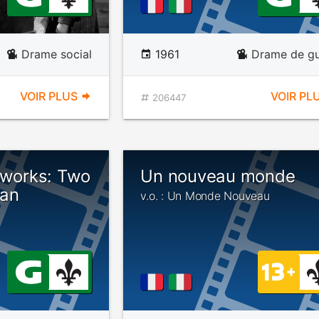
Drame social
1961
Drame de gu
VOIR PLUS
VOIR PL
206447
rworks: Two
Un nouveau monde
san
v.o. : Un Monde Nouveau