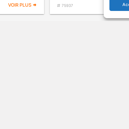
Ac
VOIR PLUS
VOIR PL
75937
évade à
The Bicycle Thief
v.o. : Ladri Di Biciclette
Comédie
1948
D
VOIR PLUS
VOIR PL
54679