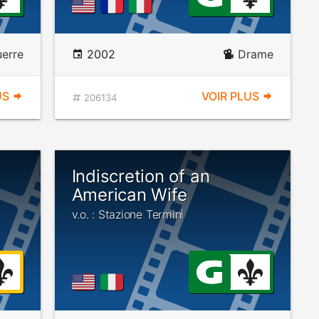
erre
2002
Drame
US
VOIR PLUS
206134
Indiscretion of an
American Wife
v.o. : Stazione Termini