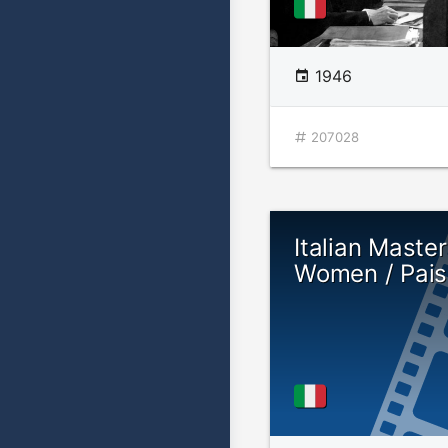
1946
207028
Italian Maste
Women / Pai