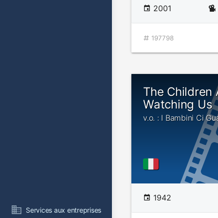
2001
197798
The Children 
Watching Us
v.o. : I Bambini Ci G
1942
Services aux entreprises